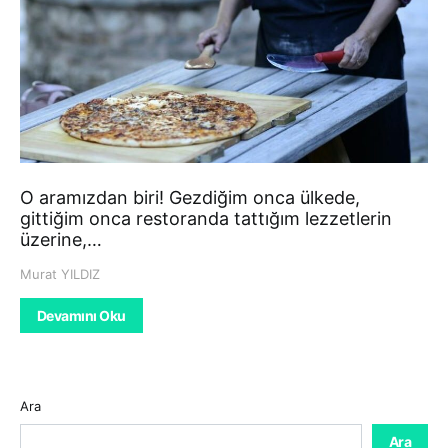
O aramızdan biri! Gezdiğim onca ülkede,
gittiğim onca restoranda tattığım lezzetlerin
üzerine,…
Murat YILDIZ
Devamını Oku
Ara
Ara