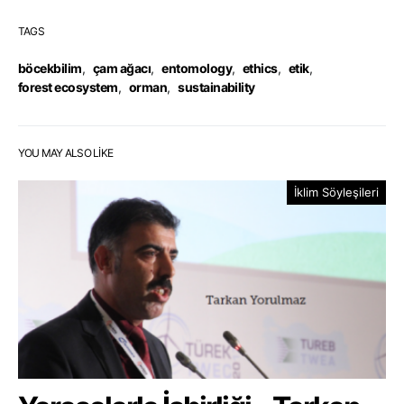
TAGS
böcekbilim
,
çam ağacı
,
entomology
,
ethics
,
etik
,
forest ecosystem
,
orman
,
sustainability
YOU MAY ALSO LIKE
İklim Söyleşileri