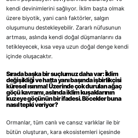
kendi devinimlerini sağlıyor. İklim başta olmak
üzere biyotik, yani canlı faktörler, salgın
oluşumunu destekleyebilir. Zararlı nüfusunun
artması, aslında kendi doğal düşmanlarını da
tetikleyecek, kısa veya uzun doğal denge kendi
içinde oluşacaktır.
Sırada başka bir suçlumuz daha var: İklim
değişikliği ve hatta yanı başında işbirlikçisi
küresel ısınma! Üzerinde çok durulan ağaç
göçü kavramı, aslında iklim kuşaklarının
kuzeye göçünün bir ifadesi. Böcekler buna
nasıl tepki veriyor?
Ormanlar, tüm canlı ve cansız varlıklar ile bir
bütün oluşturan, kara ekosistemleri içesinde