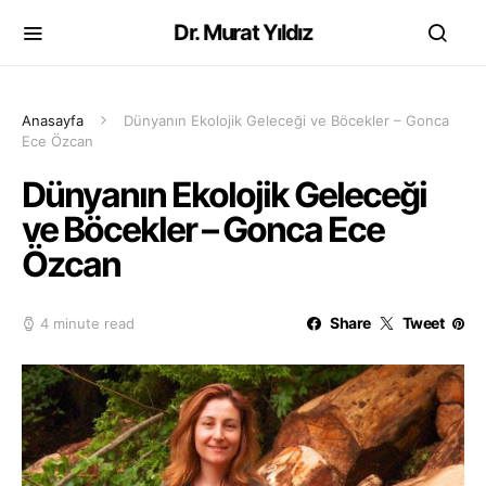
Dr. Murat Yıldız
Anasayfa
Dünyanın Ekolojik Geleceği ve Böcekler – Gonca
Ece Özcan
Dünyanın Ekolojik Geleceği
ve Böcekler – Gonca Ece
Özcan
Share
Tweet
4 minute read