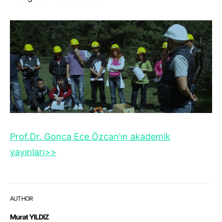
Prof.Dr. Gonca Ece Özcan’ın akademik
yayınları>>
AUTHOR
Murat YILDIZ