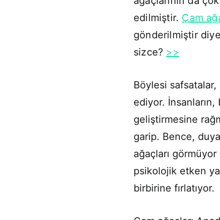
ağaçlarının da çok
edilmiştir.
Çam ağa
gönderilmiştir di
sizce?
>>
Böylesi safsatalar
ediyor. İnsanların,
geliştirmesine ra
garip. Bence, duyar
ağaçları görmüyor 
psikolojik etken yat
birbirine fırlatıyor.