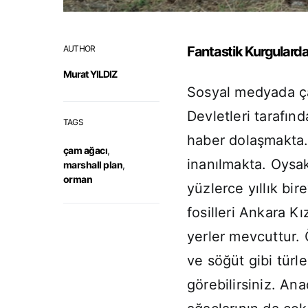
AUTHOR
Fantastik Kurgulard
Murat YILDIZ
Sosyal medyada çam
Devletleri tarafınd
TAGS
haber dolaşmakta. 
çam ağacı
,
inanılmakta. Oysak
marshall plan
,
orman
yüzlerce yıllık bir
fosilleri Ankara K
yerler mevcuttur. 
ve söğüt gibi türler
görebilirsiniz. An