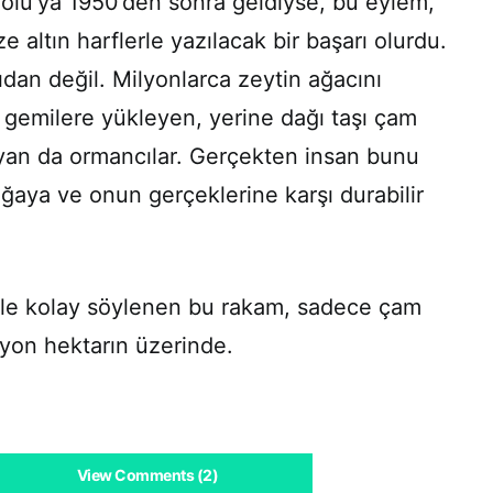
olu’ya 1950’den sonra geldiyse, bu eylem,
ze altın harflerle yazılacak bir başarı olurdu.
çıdan değil. Milyonlarca zeytin ağacını
gemilere yükleyen, yerine dağı taşı çam
yan da ormancılar. Gerçekten insan bunu
oğaya ve onun gerçeklerine karşı durabilir
ile kolay söylenen bu rakam, sadece çam
lyon hektarın üzerinde.
View Comments (2)