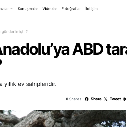
azılar
Konuşmalar
Videolar
Fotoğraflar
İletişim
 gönderilmiştir?
Anadolu’ya ABD tar
?
ıllık ev sahipleridir.
Share
Tweet
0
Shares