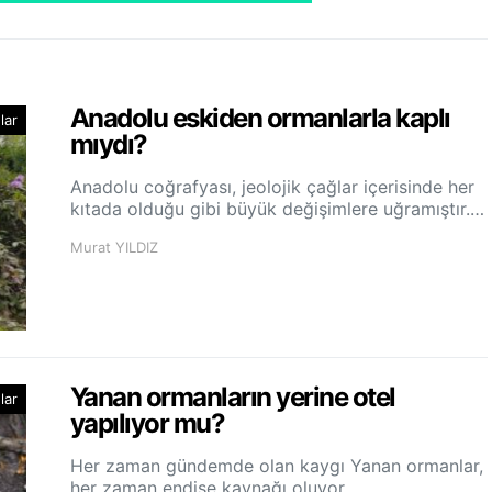
Anadolu eskiden ormanlarla kaplı
lar
mıydı?
Anadolu coğrafyası, jeolojik çağlar içerisinde her
kıtada olduğu gibi büyük değişimlere uğramıştır.…
Murat YILDIZ
Yanan ormanların yerine otel
lar
yapılıyor mu?
Her zaman gündemde olan kaygı Yanan ormanlar,
her zaman endişe kaynağı oluyor.…