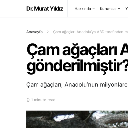
Dr. Murat Yıldız
Hakkında
Kurumsal
Y
Anasayfa
Çam ağaçları Anadolu’ya ABD tarafından mı
Çam ağaçları 
gönderilmiştir
Çam ağaçları, Anadolu’nun milyonlarca y
1 minute read