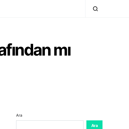
afından mı
Ara
Ara