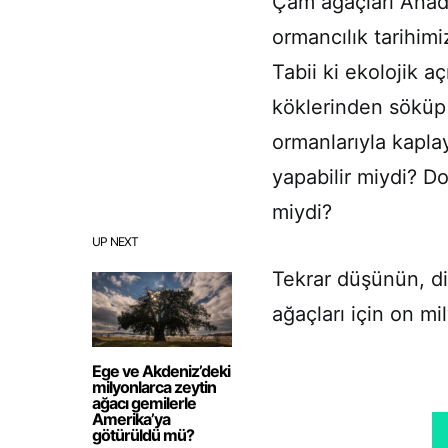
Çam ağaçları Anad
ormancılık tarihimi
Tabii ki ekolojik a
köklerinden söküp 
ormanlarıyla kapla
yapabilir miydi? D
miydi?
UP NEXT
Tekrar düşünün, d
ağaçları için on mi
Ege ve Akdeniz’deki
milyonlarca zeytin
ağacı gemilerle
Amerika’ya
götürüldü mü?